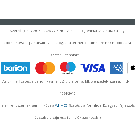
Szerzői jog © 2016 - 2026 VGH.HU. Minden jog fenntartva Az árak alanyi
adómentesek! | Az árváltoztatás jogát - a termék paramétereinek módosítása
esetén – fenntartjuk!
Az online fizetést a Barion Payment Zrt. biztosítja, MNB engedély száma: H-EN-I-
1064/2013
Jelen rendszernek semmi köze a
WHMCS
fizetős platformhoz. Ez egyedi fejlesztés
és csak a dizájn és a funkciók azonosak :)