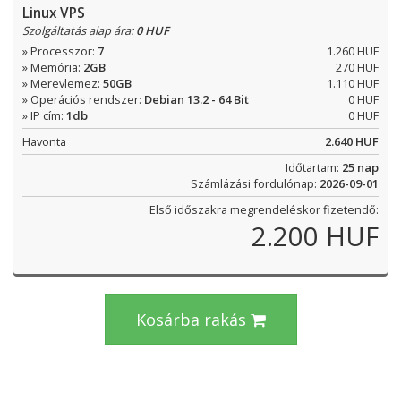
Linux VPS
Szolgáltatás alap ára:
0 HUF
» Processzor:
7
1.260 HUF
» Memória:
2GB
270 HUF
» Merevlemez:
50GB
1.110 HUF
» Operációs rendszer:
Debian 13.2 - 64 Bit
0 HUF
» IP cím:
1db
0 HUF
Havonta
2.640 HUF
Időtartam:
25 nap
Számlázási fordulónap:
2026-09-01
Első időszakra megrendeléskor fizetendő:
2.200 HUF
Kosárba rakás