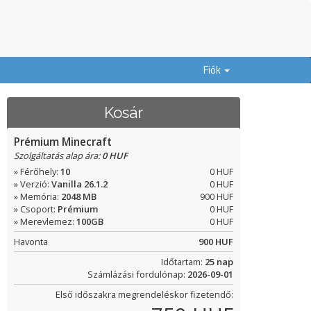
Fiók
Kosár
Prémium Minecraft
Szolgáltatás alap ára:
0 HUF
» Férőhely:
10
0 HUF
» Verzió:
Vanilla 26.1.2
0 HUF
» Memória:
2048 MB
900 HUF
» Csoport:
Prémium
0 HUF
» Merevlemez:
100GB
0 HUF
Havonta
900 HUF
Időtartam:
25 nap
Számlázási fordulónap:
2026-09-01
Első időszakra megrendeléskor fizetendő: