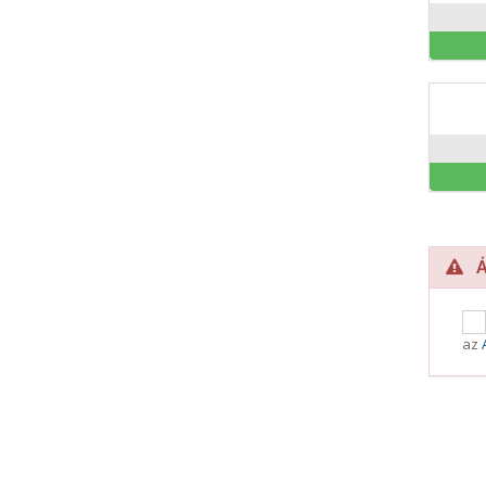
Ál
az