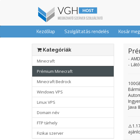
Kezdőlap
Szolgáltatás rendelés
Kosár meg
Pré
Kategóriák
- AMD
Minecraft
- Lát
Prémium Minecraft
Minecraft Bedrock
100GB
Bármi
Windows VPS
Autom
Ingye
Linux VPS
Java 
Domain név
FTP tárhely
⚠️1.1
ajánl
Fizikai szerver