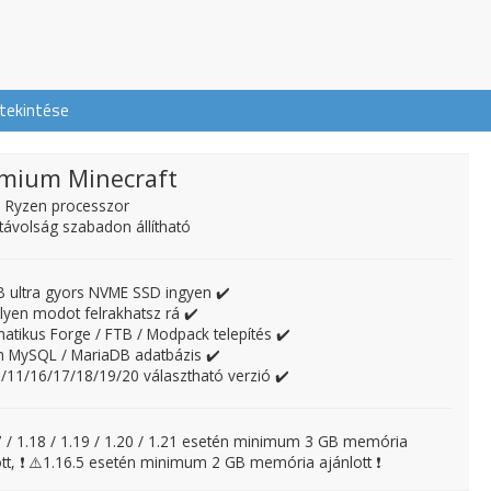
tekintése
mium Minecraft
 Ryzen processzor
ótávolság szabadon állítható
 ultra gyors NVME SSD ingyen ✔️
lyen modot felrakhatsz rá ✔️
atikus Forge / FTB / Modpack telepítés ✔️
n MySQL / MariaDB adatbázis ✔️
8/11/16/17/18/19/20 választható verzió ✔️
7 / 1.18 / 1.19 / 1.20 / 1.21 esetén minimum 3 GB memória
ott, ❗ ⚠️1.16.5 esetén minimum 2 GB memória ajánlott ❗