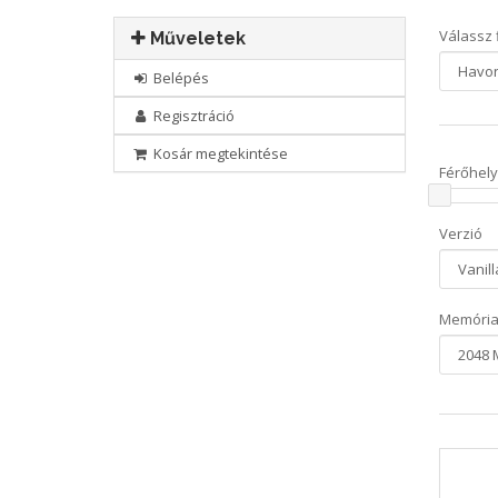
Válassz f
Műveletek
Belépés
Regisztráció
Kosár megtekintése
Férőhely
Verzió
Memóri