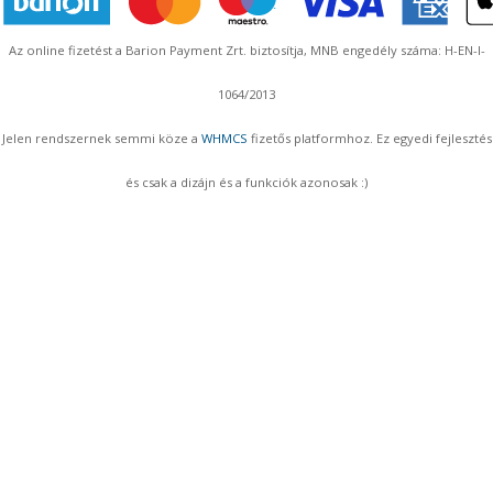
Az online fizetést a Barion Payment Zrt. biztosítja, MNB engedély száma: H-EN-I-
1064/2013
Jelen rendszernek semmi köze a
WHMCS
fizetős platformhoz. Ez egyedi fejlesztés
és csak a dizájn és a funkciók azonosak :)