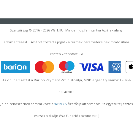
Szerzői jog © 2016 - 2026 VGH.HU. Minden jog fenntartva Az árak alanyi
adómentesek! | Az árváltoztatás jogát - a termék paramétereinek módosítása
esetén – fenntartjuk!
Az online fizetést a Barion Payment Zrt. biztosítja, MNB engedély száma: H-EN-I-
1064/2013
Jelen rendszernek semmi köze a
WHMCS
fizetős platformhoz. Ez egyedi fejlesztés
és csak a dizájn és a funkciók azonosak :)