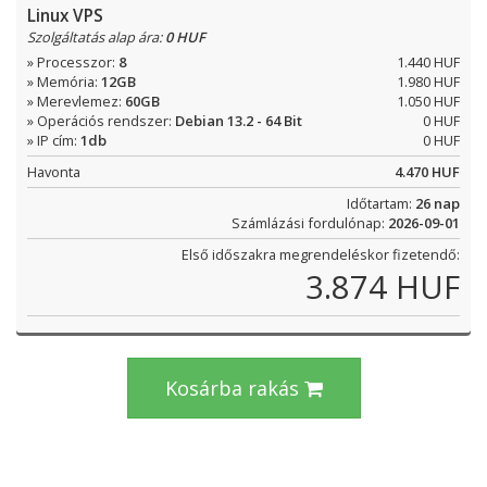
Linux VPS
Szolgáltatás alap ára:
0 HUF
» Processzor:
8
1.440 HUF
» Memória:
12GB
1.980 HUF
» Merevlemez:
60GB
1.050 HUF
» Operációs rendszer:
Debian 13.2 - 64 Bit
0 HUF
» IP cím:
1db
0 HUF
Havonta
4.470 HUF
Időtartam:
26 nap
Számlázási fordulónap:
2026-09-01
Első időszakra megrendeléskor fizetendő:
3.874 HUF
Kosárba rakás